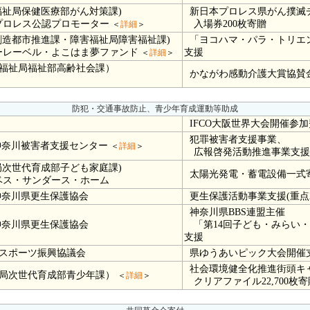
祉局保健医療部がん対策課)
新日本プロレス県がん撲滅
プロレス公認プロモーター
入場券200枚寄贈
＜
詳細
＞
創造都市推進課・障害福祉局障害福祉課)
「ヨコハマ・パラ・トリエン
ーレーベル・よこはま夢ファンド
支援
＜
詳細
＞
福祉局福祉部高齢社会課）
かながわ感動介護大賞協賛
防犯・交通事故防止、青少年育成運動等助成
IFCO大阪世界大会開催参
犯罪被害者支援事業、
神奈川被害者支援センター
＜
詳細
＞
広報啓発活動推進事業支援
次世代育成部子ども家庭課)
太陽光発電・蓄電設備一式
ス・サンダース・ホーム
神奈川県更生保護協会
更生保護活動事業支援(重点2
神奈川県BBS連盟主催
神奈川県更生保護協会
「第14回子ども・みらい・
支援
スポーツ振興協議会
県ゆうあいピック大会開催
社会環境健全化推進街頭キ
局次世代育成部青少年課）
＜
詳細
＞
クリアファイル22,700枚寄