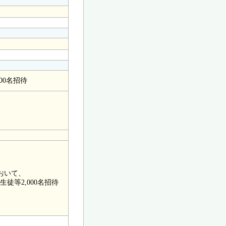
00名招待
おいて、
等2,000名招待