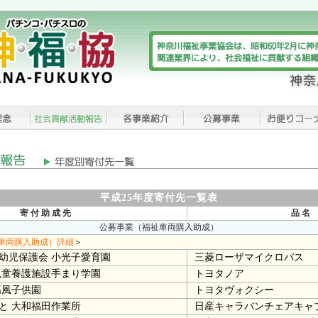
平成25年度寄付先一覧表
寄 付 助 成 先
品 名
公募事業（福祉車両購入助成）
車両購入助成）詳細
＞
幼児保護会 小光子愛育園
三菱ローザマイクロバス
児童養護施設手まり学園
トヨタノア
高風子供園
トヨタヴォクシー
と 大和福田作業所
日産キャラバンチェアキャ