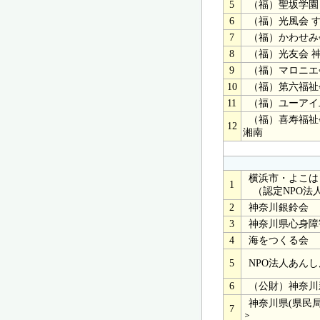
5
（福）聖坂学園
6
（福）光風会 
7
（福）かわせみ
8
（福）光友会 
9
（福）マロニエ
10
（福）第六福祉
11
（福）ユーアイ
（福）喜寿福祉会
12
湘南
横浜市・よこは
1
（認定NPO法人
2
神奈川銀鈴会
3
神奈川県心身障
4
海をつくる会
5
NPO法人あんし
6
（公財）神奈川
神奈川県(県民
7
＞