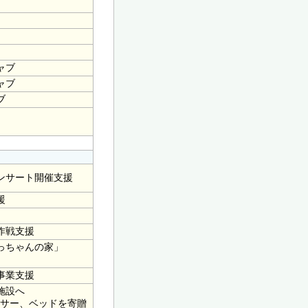
ャブ
ャブ
ブ
ンサート開催支援
援
作戦支援
っちゃんの家」
事業支援
施設へ
サー、ベッドを寄贈