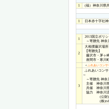
1
(福）神奈川県
1
日本赤十字社神
2013国立ボリ
1
～寄贈先 神奈
大相撲藤沢場所
【寄贈先】
2
藤沢市・茅ヶ崎
座間市・寒川
＜
ふれあいコンサー
ふれあいコンサー
～
～寄贈先 神奈
主催 神奈川県
3
共催 神奈川県
協力 神奈川流
(公財)神奈
(株)tvk