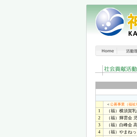
＜
公募事業（福祉
1
（福）横須賀乳
2
（福）輝雲会 
3
（福）白峰会 
4
（福）やまねっ