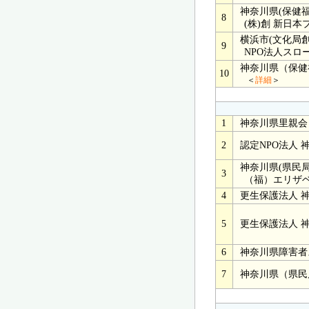
神奈川県(保健福
8
(株)創 新日本
横浜市(文化局
9
NPO法人スロ
神奈川県（保健
10
＜
詳細
＞
1
神奈川県里親会
2
認定NPO法人 
神奈川県(県民局
3
（福）エリザベ
4
更生保護法人 
5
更生保護法人 
6
神奈川県障害者
7
神奈川県（県民