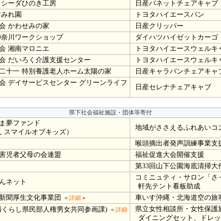
 シーダひのき工房
日産バネットチェアキャブ
すみれ園
トヨタハイエースバン
会 かわせみの家
日産クリッパー
神奈川ワークショップ
ダイハツハイゼットカーゴ
会 湘南マロニエ
トヨタハイエースウェルキ
会 だいろく介護支援センター
トヨタハイエースウェルキ
二十一 特別養護老人ホーム太陽の家
日産キャラバンチェアキャ
 デイサービスセンター グリーンライフ
日産セレナチェアキャブ
県下社会福祉施設・団体等寄付
ま夢ファンド
地域がささえるふれあいコ
 スマイルオブキッズ）
喉頭摘出者発声訓練事業支
害児者父母の会連盟
福祉促進大会開催支援
第33回山下公園海底清掃大
コミニュティ・サロン「さ
んネット
軒先テント看板助成
新聞厚生文化事業団
車いす沖縄・北海道空の旅
＜
詳細
＞
県立女性相談所・女性保護
局くらし県民部人権男女共同参画課)
＜
詳細
ダイニングセット、ドレッ