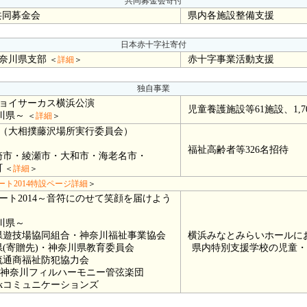
共同募金会寄付
共同募金会
県内各施設整備支援
日本赤十字社寄付
奈川県支部
赤十字事業活動支援
＜
詳細
＞
独自事業
ショイサーカス横浜公演
児童養護施設等61施設、1,7
川県～
＜
詳細
＞
（大相撲藤沢場所実行委員会）
福祉高齢者等326名招待
市・綾瀬市・大和市・海老名市・
町
＜
詳細
＞
ト2014特設ページ詳細
＞
ト2014～音符にのせて笑顔を届けよう
川県～
遊技場協同組合・神奈川福祉事業協会
横浜みなとみらいホールに
(寄贈先)・神奈川県教育委員会
県内特別支援学校の児童・生徒
通商福祉防犯協力会
川フィルハーモニー管弦楽団
コミュニケーションズ