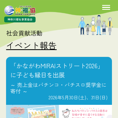
社会貢献活動
イベント報告
「かながわMIRAIストリート2026」
に子ども縁日を出展
～ 売上金はパチンコ・パチスロ奨学金に
寄付 ～
2026年5月30日(土)、31日(日)